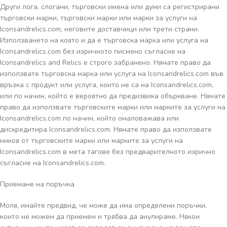
Други лога, слогани, търговски имена или думи са регистрирани
търговски марки, търговски марки или марки за услуги на
Iconsandrelics.com, неговите доставчици или трети страни.
Използването на която и да е търговска марка или услуга на
Iconsandrelics.com без изричното писмено съгласие на
Iconsandrelics and Relics е строго забранено. Нямате право да
използвате търговска марка или услуга на Iconsandrelics.com във
връзка с продукт или услуга, които не са на Iconsandrelics.com,
или по начин, който е вероятно да предизвика объркване. Нямате
право да използвате търговските марки или марките за услуги на
Iconsandrelics.com по начин, който омаловажава или
дискредитира Iconsandrelics.com. Нямате право да използвате
никоя от търговските марки или марките за услуги на
Iconsandrelics.com в мета тагове без предварителното изрично
съгласие на Iconsandrelics.com.
Приемане на поръчка
Моля, имайте предвид, че може да има определени поръчки,
които не можем да приемем и трябва да анулираме. Някои