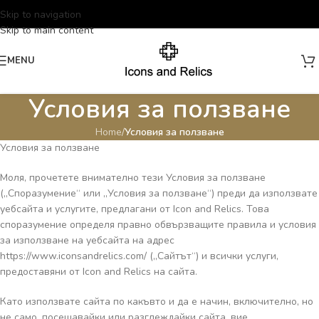
Skip to navigation
Skip to main content
MENU
Условия за ползване
Home
/
Условия за ползване
Условия за ползване
Моля, прочетете внимателно тези Условия за ползване
(„Споразумение“ или „Условия за ползване“) преди да използвате
уебсайта и услугите, предлагани от Icon and Relics. Това
споразумение определя правно обвързващите правила и условия
за използване на уебсайта на адрес
https://www.iconsandrelics.com/ („Сайтът“) и всички услуги,
предоставяни от Icon and Relics на сайта.
Като използвате сайта по какъвто и да е начин, включително, но
не само, посещавайки или разглеждайки сайта, вие