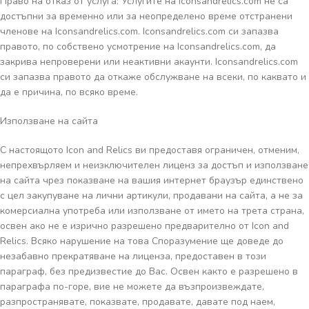
Право на отказ от услуга: Услугите на Iconsandrelics.com не са
достъпни за временно или за неопределено време отстранени
членове на Iconsandrelics.com. Iconsandrelics.com си запазва
правото, по собствено усмотрение на Iconsandrelics.com, да
закрива непроверени или неактивни акаунти. Iconsandrelics.com
си запазва правото да откаже обслужване на всеки, по каквато и
да е причина, по всяко време.
Използване на сайта
С настоящото Icon and Relics ви предоставя ограничен, отменим,
непрехвърляем и неизключителен лиценз за достъп и използване
на сайта чрез показване на вашия интернет браузър единствено
с цел закупуване на лични артикули, продавани на сайта, а не за
комерсиална употреба или използване от името на трета страна,
освен ако не е изрично разрешено предварително от Icon and
Relics. Всяко нарушение на това Споразумение ще доведе до
незабавно прекратяване на лиценза, предоставен в този
параграф, без предизвестие до Вас. Освен както е разрешено в
параграфа по-горе, вие не можете да възпроизвеждате,
разпространявате, показвате, продавате, давате под наем,