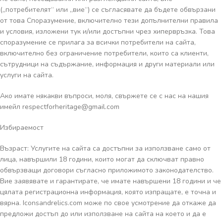
(„потребителят“ или „вие“) се съгласявате да бъдете обвързани
от това Споразумение, включително тези допълнителни правила
и условия, изложени тук и/или достъпни чрез хипервръзка. Това
споразумение се прилага за всички потребители на сайта,
включително без ограничение потребители, които са клиенти,
сътрудници на съдържание, информация и други материали или
услуги на сайта.
Ако имате някакви въпроси, моля, свържете се с нас на нашия
имейл
respectforheritage@gmail.com
Избираемост
Възраст: Услугите на сайта са достъпни за използване само от
лица, навършили 18 години, които могат да сключват правно
обвързващи договори съгласно приложимото законодателство.
Вие заявявате и гарантирате, че имате навършени 18 години и че
цялата регистрационна информация, която изпращате, е точна и
вярна. Iconsandrelics.com може по свое усмотрение да откаже да
предложи достъп до или използване на сайта на което и да е