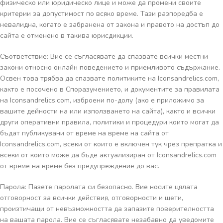
физическо или юридическо лице и може да промени своите
критерии за допустимост по всяко време. Тази разпоредба е
невалидна, когато е забранена от закона и правото на достъп до
сайта е отменено в такива юрисдикции.
Съответствие: Вие се съгласявате да спазвате всички местни
закони относно онлайн поведението и приемливото съдържание.
Освен това трябва да спазвате политиките на Iconsandrelics.com,
както е посочено в Споразумението, и документите за правилата
на Iconsandrelics.com, изброени по-долу (ако е приложимо за
вашите дейности на или използването на сайта), както и всички
други оперативни правила, политики и процедури които могат да
бъдат публикувани от време на време на сайта от
Iconsandrelics.com, всеки от които е включен тук чрез препратка и
всеки от които може да бъде актуализиран от Iconsandrelics.com
от време на време без предупреждение до вас.
Парола: Пазете паролата си безопасно. Вие носите цялата
отговорност за всички действия, отговорности и щети,
произтичащи от невъзможността да запазите поверителността
на вашата парола. Вие се съгласявате незабавно да уведомите