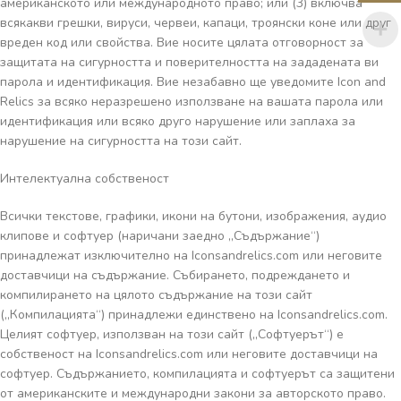
американското или международното право; или (3) включва
всякакви грешки, вируси, червеи, капаци, троянски коне или друг
вреден код или свойства. Вие носите цялата отговорност за
защитата на сигурността и поверителността на зададената ви
парола и идентификация. Вие незабавно ще уведомите Icon and
Relics за всяко неразрешено използване на вашата парола или
идентификация или всяко друго нарушение или заплаха за
нарушение на сигурността на този сайт.
Интелектуална собственост
Всички текстове, графики, икони на бутони, изображения, аудио
клипове и софтуер (наричани заедно „Съдържание“)
принадлежат изключително на Iconsandrelics.com или неговите
доставчици на съдържание. Събирането, подреждането и
компилирането на цялото съдържание на този сайт
(„Компилацията“) принадлежи единствено на Iconsandrelics.com.
Целият софтуер, използван на този сайт („Софтуерът“) е
собственост на Iconsandrelics.com или неговите доставчици на
софтуер. Съдържанието, компилацията и софтуерът са защитени
от американските и международни закони за авторското право.