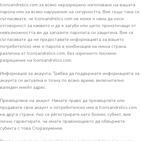
Iconsandrelics.com за всяко неразрешено използване на вашата
парола или за всяко нарушение на сигурността. Вие също така се
съгласявате, че Iconsandrelics.com не може и няма да носи
отговорност за каквито и да е загуби или щети, произтичащи от
невъзможността ви да запазите паролата си защитена. Вие се
съгласявате да не предоставяте информацията за вашето
потребителско име и парола в комбинация на никоя страна,
различна от Iconsandrelics.com, без изричното писмено
разрешение на Iconsandrelics.com.
Информация за акаунта: Трябва да поддържате информацията за
акаунта си актуална и точна по всяко време, включително
валиден имейл адрес.
Прехвърляне на акаунт: Нямате право да прехвърляте или
продавате своя акаунт и потребителско име в Iconsandrelics.com
на друга страна. Ако се регистрирате като бизнес субект, вие
лично гарантирате, че имате правомощието да обвържете
субекта с това Споразумение.