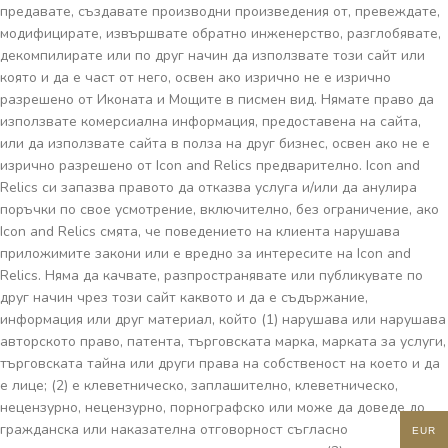
предавате, създавате производни произведения от, превеждате,
модифицирате, извършвате обратно инженерство, разглобявате,
декомпилирате или по друг начин да използвате този сайт или
която и да е част от него, освен ако изрично не е изрично
разрешено от Иконата и Мощите в писмен вид. Нямате право да
използвате комерсиална информация, предоставена на сайта,
или да използвате сайта в полза на друг бизнес, освен ако не е
изрично разрешено от Icon and Relics предварително. Icon and
Relics си запазва правото да отказва услуга и/или да анулира
поръчки по свое усмотрение, включително, без ограничение, ако
Icon and Relics смята, че поведението на клиента нарушава
приложимите закони или е вредно за интересите на Icon and
Relics. Няма да качвате, разпространявате или публикувате по
друг начин чрез този сайт каквото и да е съдържание,
информация или друг материал, който (1) нарушава или нарушава
авторското право, патента, търговската марка, марката за услуги,
търговската тайна или други права на собственост на което и да
е лице; (2) е клеветническо, заплашително, клеветническо,
нецензурно, нецензурно, порнографско или може да доведе до
гражданска или наказателна отговорност съгласно
EUR