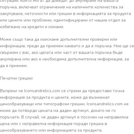
ситуации, които могат да доведат до анулиране на вашата
поръчка, включват ограничения на наличните количества за
закупуване, неточности или грешки в информацията за продукта
или цените или проблеми, идентифицирани от нашия отдел за
избягване на кредити и измами.
Може също така да изискаме допълнителни проверки или
информация, преди да приемем каквато и да е поръчка. Ние ще се
свържем с вас, ако цялата или част от вашата поръчка бъде
анулирана или ако е необходима допълнителна информация, за
да я приемем.
Печатни грешки
Въпреки че Iconsandrelics.com се стреми да предостави точна
информация за продукта и цените, може да възникнат
ценообразуващи или типографски грешки. Iconsandrelics.com не
може да потвърди цената на даден артикул, докато не го
поръчате. В случай, че даден артикул е посочен на неправилна
цена или с неправилна информация поради грешка в
ценообразуването или информацията за продукта,