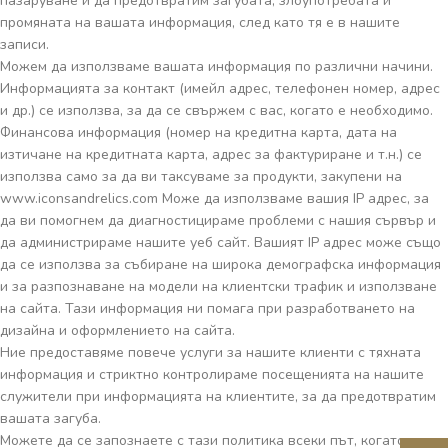
пазаруване и да предотвратим загубата, злоупотребата и
промяната на вашата информация, след като тя е в нашите
записи.
Можем да използваме вашата информация по различни начини.
Информацията за контакт (имейл адрес, телефонен номер, адрес
и др.) се използва, за да се свържем с вас, когато е необходимо.
Финансова информация (номер на кредитна карта, дата на
изтичане на кредитната карта, адрес за фактуриране и т.н.) се
използва само за да ви таксуваме за продукти, закупени на
www.iconsandrelics.com Може да използваме вашия IP адрес, за
да ви помогнем да диагностицираме проблеми с нашия сървър и
да администрираме нашите уеб сайт. Вашият IP адрес може също
да се използва за събиране на широка демографска информация
и за разпознаване на модели на клиентски трафик и използване
на сайта. Тази информация ни помага при разработването на
дизайна и оформлението на сайта.
Ние предоставяме повече услуги за нашите клиенти с тяхната
информация и стриктно контролираме посещенията на нашите
служители при информацията на клиентите, за да предотвратим
вашата загуба.
Можете да се запознаете с тази политика всеки път, когато